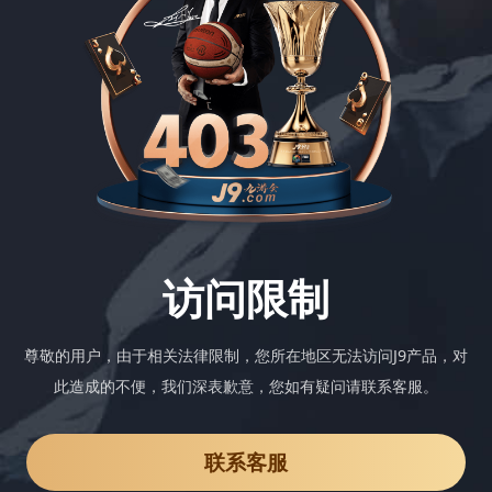
访问限制
尊敬的用户，由于相关法律限制，您所在地区无法访问J9产品，对
此造成的不便，我们深表歉意，您如有疑问请联系客服。
联系客服